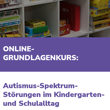
ONLINE-
GRUNDLAGENKURS:
Autismus-Spektrum-
Störungen im Kindergarten-
und Schulalltag